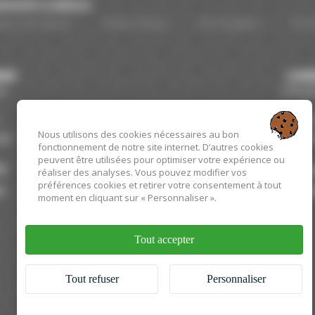
GROUPE CAREXO
opos de Carexo
Notre réseau
Nos équipes
Hist
NES
CAR
es
Citro
ZA de 
Nous utilisons des cookies nécessaires au bon
alo
5
fonctionnement de notre site internet. D’autres cookies
peuvent être utilisées pour optimiser votre expérience ou
4
réaliser des analyses. Vous pouvez modifier vos
préférences cookies et retirer votre consentement à tout
s
Co
moment en cliquant sur « Personnaliser ».
SUIVEZ-NOUS SUR
Tout accepter
Tout refuser
Personnaliser